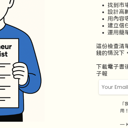
找到市
設計高
用內容
建立信
運用簡
這份檢查清
錢的情況下
下載電子書後
子報
「
用
— 