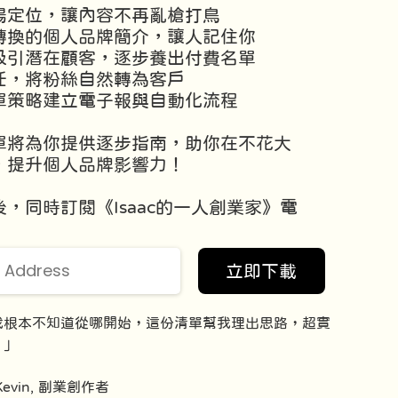
場定位，讓內容不再亂槍打鳥
轉換的個人品牌簡介，讓人記住你
吸引潛在顧客，逐步養出付費名單
任，將粉絲自然轉為客戶
單策略建立電子報與自動化流程
單將為你提供逐步指南，助你在不花大
，提升個人品牌影響力！
，同時訂閱《Isaac的一人創業家》電
立即下載
我根本不知道從哪開始，這份清單幫我理出思路，超實
！」
Kevin, 副業創作者